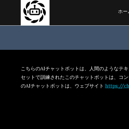
コ
ン
ホー
テ
ン
ツ
へ
ス
キ
ッ
プ
こちらのAIチャットボットは、人間のようなテ
セットで訓練されたこのチャットボットは、コン
のAIチャットボットは、ウェブサイト
https://c