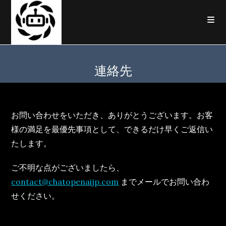
コ
ン
テ
ン
ツ
連絡先
へ
ス
キ
ッ
お問い合わせをいただき、ありがとうございます。お客
プ
様の満足を最優先事項として、できるだけ早くご返信い
たします。
ご不明な点がございましたら、
contact@chatopenaijp.com
までメールでお問い合わ
せください。