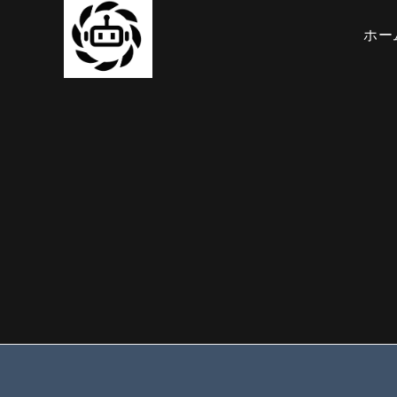
コ
ン
ホー
テ
ン
ツ
へ
ス
キ
ッ
プ