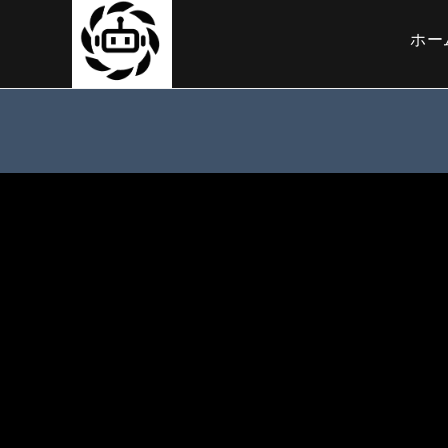
コ
ン
ホー
テ
ン
ツ
へ
ス
キ
ッ
プ