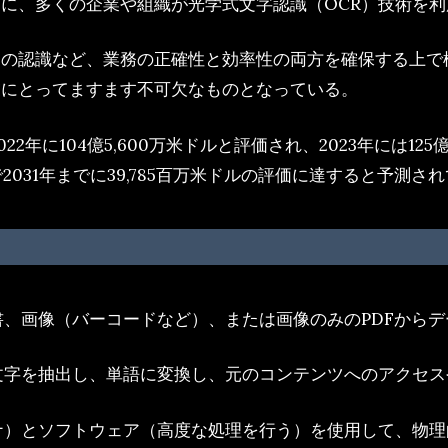
に、多くの企業や組織が光学式文字認識（OCR）技術を利
の認識など、業務の正確性と効率性の両方を確保する上で極め
業にとってますます不可欠なものとなっている。
2年に104億5,600万米ドルと評価され、2023年には12
.7%で2031年までに39,785百万米ドルの評価に達すると予測さ
書、画像（バーコードなど）、または画像のみのPDFから
文字を抽出し、単語に変換し、元のコンテンツへのアクセ
ナ）とソフトウェア（高度な処理を行う）を使用して、物